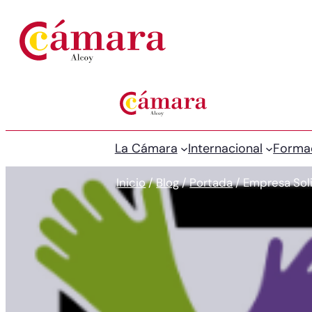
La Cámara
Internacional
Forma
Inicio
/
Blog
/
Portada
/
Empresa Soli