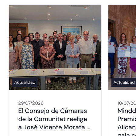
Actualidad
Actualidad
29/07/2026
10/07/2
El Consejo de Cámaras
Mindd
de la Comunitat reelige
Premi
a José Vicente Morata …
Alica
gala c