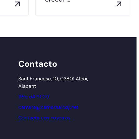
Contacto
Sant Francesc, 10, 03801 Alcoi,
Alacant
965 54 91 00
camara@camaraalcoy.net
Contacta con nosotros