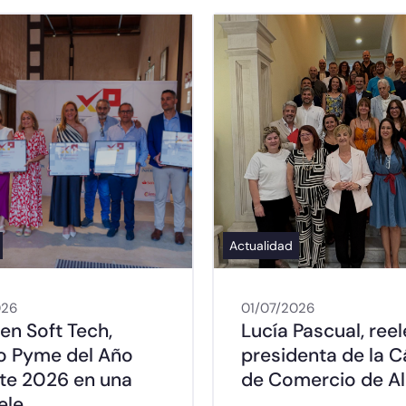
Actualidad
026
01/07/2026
en Soft Tech,
Lucía Pascual, ree
o Pyme del Año
presidenta de la 
nte 2026 en una
de Comercio de A
ele…