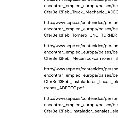
encontrar_empleo_europa/
paises/be
OferBel13Feb_Truck_Mechanic_
ADEC
http://www.sepe.es/contenidos/
perso
encontrar_empleo_europa/
paises/be
OferBel13Feb_Tornero_CNC_
TURNER
http://www.sepe.es/contenidos/
perso
encontrar_empleo_europa/
paises/be
OferBel13Feb_Mecanico-
camiones_
http://www.sepe.es/contenidos/
perso
encontrar_empleo_europa/
paises/be
OferBel13Feb_Instaladores_
lineas_el
trenes_ADECCO.pdf
http://www.sepe.es/contenidos/
perso
encontrar_empleo_europa/
paises/be
OferBel13Feb_Instalador_
senales_el