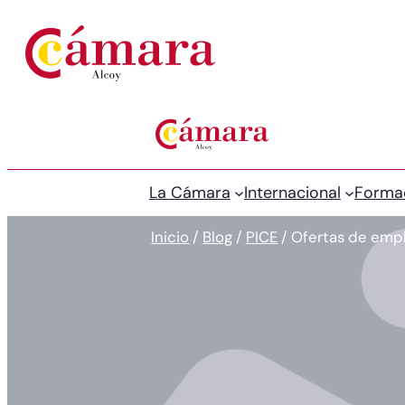
La Cámara
Internacional
Forma
Inicio
/
Blog
/
PICE
/
Ofertas de empl