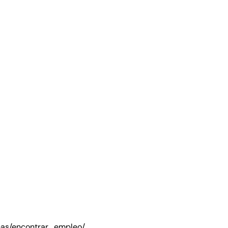
nas/encontrar_empleo/