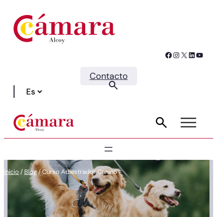
Facebook
Instagram
X
LinkedIn
YouTube
Contacto
Inicio
/
Blog
/
Curso Adiestrador Canino