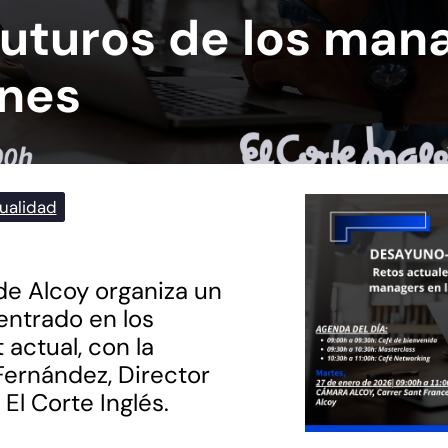
futuros de los mana
ones
ualidad
e Alcoy organiza un
ntrado en los
actual, con la
ernández, Director
l Corte Inglés.