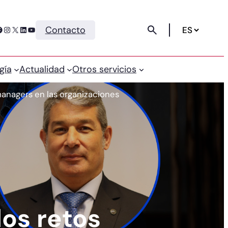
Instagram
X
LinkedIn
YouTube
Contacto
gía
Actualidad
Otros servicios
managers en las organizaciones
os retos