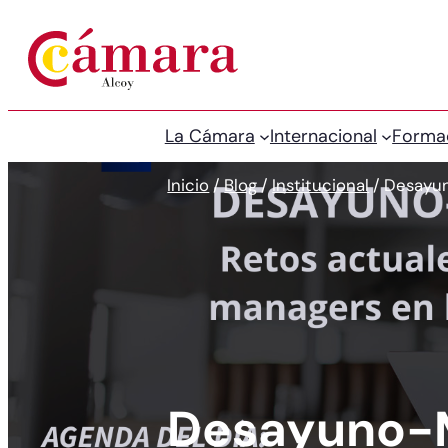
La Cámara
Internacional
Forma
Inicio
/
Blog
/
Institucional
/
Desayun
Desayuno-M