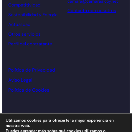
camara@camaraalcoy.net
Competitividad
Contacta con nosotros
Sostenibilidad y Energía
Actualidad
Otros servicios
Perfil del contratante
Política de Privacidad
Aviso Legal
Política de Cookies
© Cámara de comercio Alcoy – 2026
Utilizamos cookies para ofrecerte la mejor experiencia en
nuestra web.
Diseño y desarrollo:
acceseo
Puedes aprender más sobre qué cookies utilizamos o