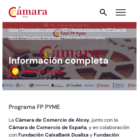
Saltar
al
contenido
Inicio
/
Formación y empleo
/
FP
/
Apoyo a tutores de FP Dual de
Micro y Pequeñas Empresas
/
Información completa
Información completa
Programa FP PYME
La
Cámara de Comercio de Alcoy
, junto con la
Cámara de Comercio de España
, y en colaboración
con
Fundación CaixaBank Dualiza
y
Fundación