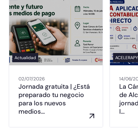
Actualidad
ACELERAP
02/07/2026
14/06/2
Jornada gratuita | ¿Está
La Cá
preparado tu negocio
de Al
para los nuevos
jorna
medios…
I…