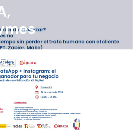
A,
pymes