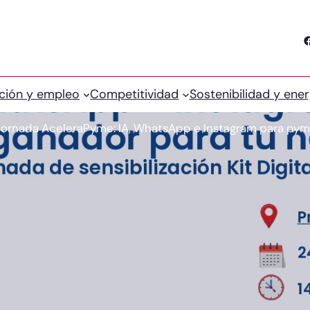
Facebook
ción y empleo
Competitividad
Sostenibilidad y ener
jornada AceleraPyme: IA, WhatsApp e Instagram para py