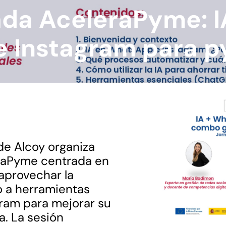
da AceleraPyme: I
 Instagram para 
e Alcoy organiza
raPyme centrada en
provechar la
nto a herramientas
ram para mejorar su
a. La sesión