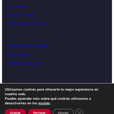
Actualidad
Otros servicios
Perfil del contratante
Política de Privacidad
Aviso Legal
Política de Cookies
© Cámara de comercio Alcoy – 2026
Utilizamos cookies para ofrecerte la mejor experiencia en
nuestra web.
Diseño y desarrollo:
acceseo
Puedes aprender más sobre qué cookies utilizamos o
desactivarlas en los
ajustes
.
Cerrar el banner de 
Aceptar
Rechazar
Ajustes